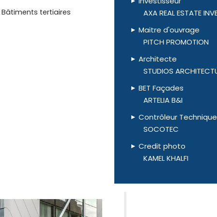
Investisseur
Bâtiments tertiaires
AXA REAL ESTATE IN
Maitre d'ouvrage
PITCH PROMOTION
Architecte
STUDIOS ARCHITECT
BET Façades
ARTELIA B&I
Contrôleur Technique
SOCOTEC
Credit photo
KAMEL KHALFI