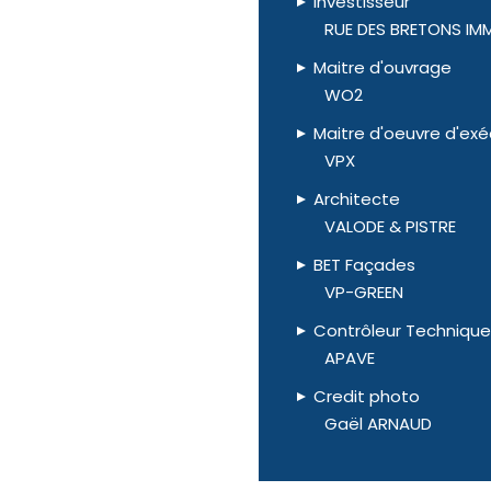
Investisseur
RUE DES BRETONS IM
Maitre d'ouvrage
WO2
Maitre d'oeuvre d'exé
VPX
Architecte
VALODE & PISTRE
BET Façades
VP-GREEN
Contrôleur Technique
APAVE
Credit photo
Gaël ARNAUD