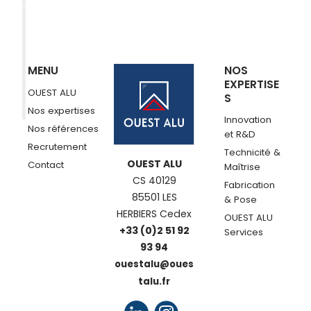
MENU
NOS
EXPERTISE
OUEST ALU
S
Nos expertises
Innovation
Nos références
et R&D
Recrutement
Technicité &
OUEST ALU
Contact
Maîtrise
CS 40129
Fabrication
85501 LES
& Pose
HERBIERS Cedex
OUEST ALU
+33 (0)2 51 92
Services
93 94
ouestalu@oues
talu.fr